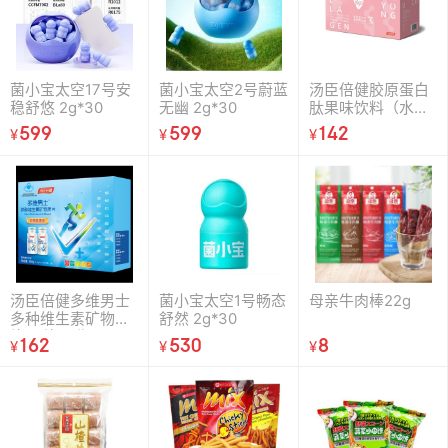
菌小宝太空17号安
菌小宝太空2号蔚蓝
汤臣倍健胶原蛋白
稳舒悠 2g*30
无幽 2g*30
肽果味饮料（水蜜
桃味）(30mL瓶×7
599
599
142
¥
¥
¥
瓶/盒）
汤臣倍健多维男士
菌小宝太空1号畅态
母亲牛肉棒22g
多种维生素矿物质
舒然 2g*30
片60片×2瓶
162
530
8
¥
¥
¥