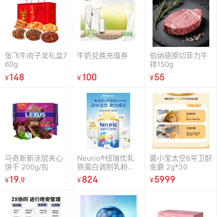
张飞牛肉子龙礼盒7
牛奶兑换充值券
伯纳德原切菲力牛
60g
排150g
148
100
55
¥
¥
¥
马奇新新涂层夹心
Neurio®纽瑞优乳
菌小宝太空6号卫酐
饼干 200g/包
铁蛋白调制乳粉
金爵 2g*30
（免疫版）120g*2
19
824
5999
¥
.
9
¥
¥
罐（礼盒装）