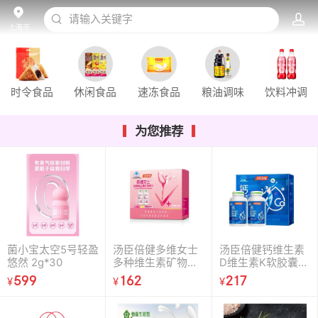
请输入关键字
上海市
时令食品
休闲食品
速冻食品
粮油调味
饮料冲调
为您推荐
菌小宝太空5号轻盈
汤臣倍健多维女士
汤臣倍健钙维生素
悠然 2g*30
多种维生素矿物质
D维生素K软胶囊
片60片×2瓶
（200粒×2）
599
162
217
¥
¥
¥